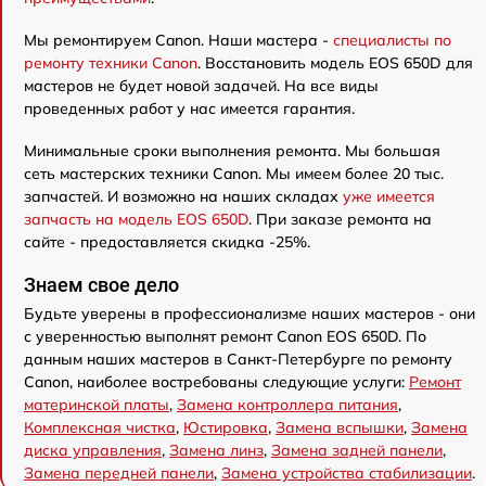
Мы ремонтируем Canon. Наши мастера -
специалисты по
ремонту техники Canon
. Восстановить модель EOS 650D для
мастеров не будет новой задачей. На все виды
проведенных работ у нас имеется гарантия.
Минимальные сроки выполнения ремонта. Мы большая
сеть мастерских техники Canon. Мы имеем более 20 тыс.
запчастей. И возможно на наших складах
уже имеется
запчасть на модель EOS 650D
. При заказе ремонта на
сайте - предоставляется скидка -25%.
Знаем свое дело
Будьте уверены в профессионализме наших мастеров - они
с уверенностью выполнят ремонт Canon EOS 650D. По
данным наших мастеров в Санкт-Петербурге по ремонту
Canon, наиболее востребованы следующие услуги:
Ремонт
материнской платы
,
Замена контроллера питания
,
Комплексная чистка
,
Юстировка
,
Замена вспышки
,
Замена
диска управления
,
Замена линз
,
Замена задней панели
,
Замена передней панели
,
Замена устройства стабилизации
.