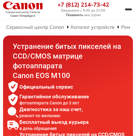
+7 (812) 214-73-42
Ежедневно с 9:00 до 21:00
Сервисный центр Canon
в
Позвонить
мне утром
Санкт-Петербурге
Сервисный центр Canon
Каталог устройств
Ремон
Устранение битых пикселей на
CCD/CMOS матрице
фотоаппарата
Canon EOS M100
Официальный сервис
Гарантийное обслуживание
фотоаппарата Canon до 3 лет
Диагностика за наш счет,
ремонт по желанию
Бесплатный выезд курьера
в день обращения
Устранение битых пикселей на CCD/CMOS