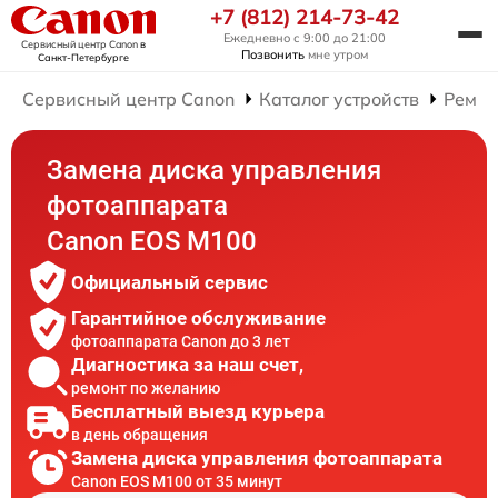
+7 (812) 214-73-42
Ежедневно с 9:00 до 21:00
Сервисный центр Canon
в
Позвонить
мне утром
Санкт-Петербурге
Сервисный центр Canon
Каталог устройств
Ремон
Замена диска управления
фотоаппарата
Canon EOS M100
Официальный сервис
Гарантийное обслуживание
фотоаппарата Canon до 3 лет
Диагностика за наш счет,
ремонт по желанию
Бесплатный выезд курьера
в день обращения
Замена диска управления фотоаппарата
Canon EOS M100 от 35 минут