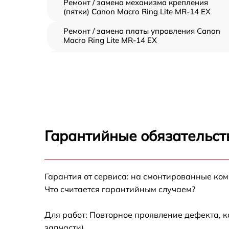
Ремонт / замена механизма крепления
(пятки) Canon Macro Ring Lite MR-14 EX
Ремонт / замена платы управления Canon
Macro Ring Lite MR-14 EX
Замена / ремонт инфракрасного датчика
Canon Macro Ring Lite MR-14 EX
Ремонт крышки батарейного отсека Canon
Macro Ring Lite MR-14 EX
Замена ультразвукового мотора Canon
Macro Ring Lite MR-14 EX
Гарантийные обязательст
Гарантия от сервиса: на смонтированные ко
Что считается гарантийным случаем?
Для работ: Повторное проявление дефекта, 
запчасти).