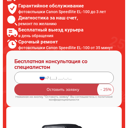
Гарантийное обслуживание
фотовспышки Canon Speedlite EL-100 до 3 лет
Диагностика за наш счет,
ремонт по желанию
Бесплатный выезд курьера
в день обращения
Срочный ремонт
фотовспышки Canon Speedlite EL-100 от 35 минут
Бесплатная консультация со
специалистом
Оставить заявку
Нажимая на кнопку "Оставить заявку" Вы соглашаетесь c
политикой
конфиденциальности