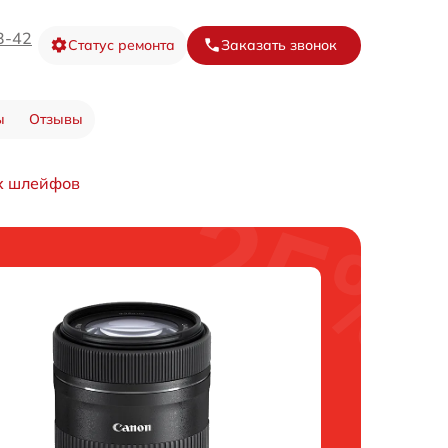
3-42
Статус ремонта
Заказать звонок
ы
Отзывы
х шлейфов