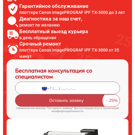
Гарантийное обслуживание
плоттера Canon imagePROGRAF iPF TX-3000 до 3 лет
Диагностика за наш счет,
ремонт по желанию
Бесплатный выезд курьера
в день обращения
Срочный ремонт
плоттера Canon imagePROGRAF iPF TX-3000 от 35
минут
Бесплатная консультация со
специалистом
Оставить заявку
Нажимая на кнопку "Оставить заявку" Вы соглашаетесь c
политикой
конфиденциальности