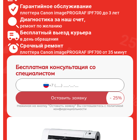
Гарантийное обслуживание
плоттера Canon imagePROGRAF IPF700 до 3 лет
Диагностика за наш счет,
ремонт по желанию
Бесплатный выезд курьера
в день обращения
Срочный ремонт
плоттера Canon imagePROGRAF IPF700 от 35 минут
Бесплатная консультация со
специалистом
Оставить заявку
Нажимая на кнопку "Оставить заявку" Вы соглашаетесь c
политикой
конфиденциальности