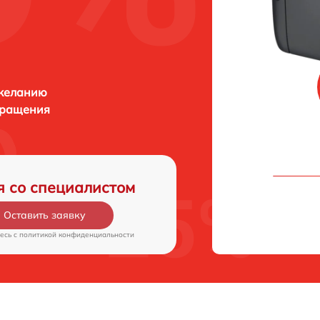
 желанию
бращения
я со специалистом
Оставить заявку
есь c
политикой конфиденциальности