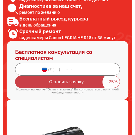
Диагностика за наш счет,
ремонт по желанию
Бесплатный выезд курьера
в день обращения
Срочный ремонт
видеокамеры Canon LEGRIA HF R18 от 35 минут
Бесплатная консультация со
специалистом
Оставить заявку
Нажимая на кнопку "Оставить заявку" Вы соглашаетесь c
политикой
конфиденциальности