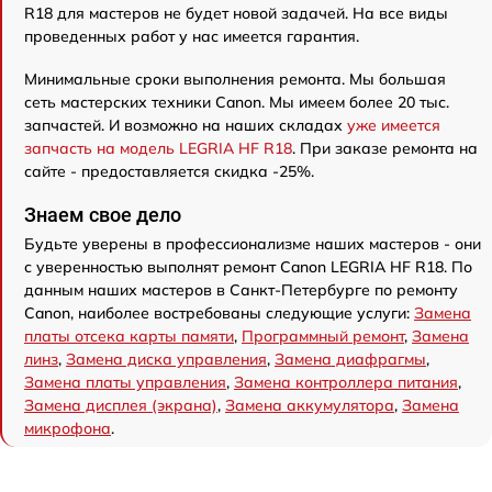
R18 для мастеров не будет новой задачей. На все виды
проведенных работ у нас имеется гарантия.
Минимальные сроки выполнения ремонта. Мы большая
сеть мастерских техники Canon. Мы имеем более 20 тыс.
запчастей. И возможно на наших складах
уже имеется
запчасть на модель LEGRIA HF R18
. При заказе ремонта на
сайте - предоставляется скидка -25%.
Знаем свое дело
Будьте уверены в профессионализме наших мастеров - они
с уверенностью выполнят ремонт Canon LEGRIA HF R18. По
данным наших мастеров в Санкт-Петербурге по ремонту
Canon, наиболее востребованы следующие услуги:
Замена
платы отсека карты памяти
,
Программный ремонт
,
Замена
линз
,
Замена диска управления
,
Замена диафрагмы
,
Замена платы управления
,
Замена контроллера питания
,
Замена дисплея (экрана)
,
Замена аккумулятора
,
Замена
микрофона
.