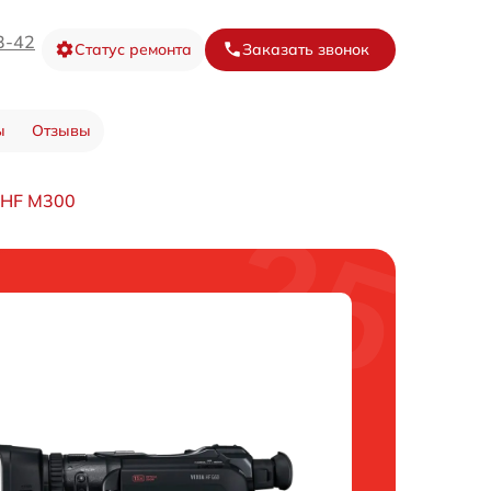
3-42
Статус ремонта
Заказать звонок
ы
Отзывы
 HF M300