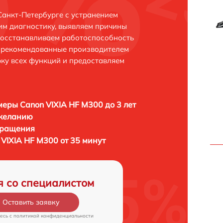
Санкт-Петербурге с устранением
м диагностику, выявляем причины
восстанавливаем работоспособность
и рекомендованные производителем
рку всех функций и предоставляем
еры Canon VIXIA HF M300 до 3 лет
 желанию
бращения
VIXIA HF M300 от 35 минут
я со специалистом
Оставить заявку
есь c
политикой конфиденциальности