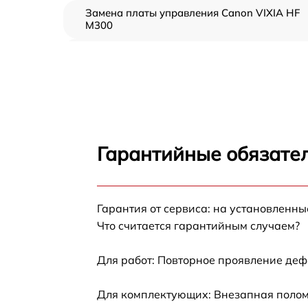
Замена платы управления Canon VIXIA HF
M300
Замена контроллера питания Canon VIXIA
HF M300
Замена дисплея (экрана) Canon VIXIA HF
M300
Замена аккумулятора Canon VIXIA HF M300
Гарантийные обязател
Замена микрофона Canon VIXIA HF M300
Замена кнопки включения Canon VIXIA HF
Гарантия от сервиса: на установленны
M300
Что считается гарантийным случаем?
Замена шлейфа фокусировки Canon VIXIA
HF M300
Для работ: Повторное проявление деф
Для комплектующих: Внезапная поломк